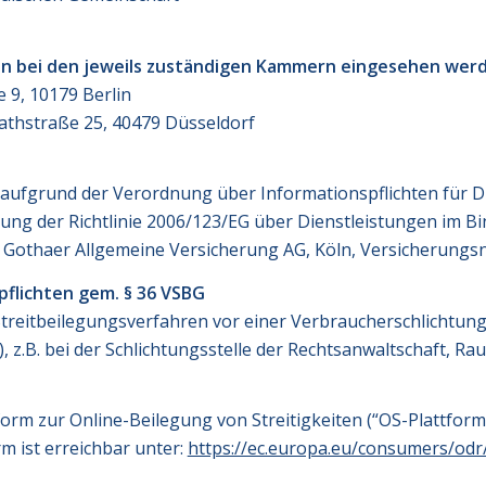
en bei den jeweils zuständigen Kammern eingesehen wer
 9, 10179 Berlin
athstraße 25, 40479 Düsseldorf
aufgrund der Verordnung über Informationspflichten für D
zung der Richtlinie 2006/123/EG über Dienstleistungen im 
er Gothaer Allgemeine Versicherung AG, Köln, Versicherung
flichten gem. § 36 VSBG
 Streitbeilegungsverfahren vor einer Verbraucherschlichtun
z.B. bei der Schlichtungsstelle der Rechtsanwaltschaft, Rauc
form zur Online-Beilegung von Streitigkeiten (“OS-Plattfo
m ist erreichbar unter:
https://ec.europa.eu/consumers/odr