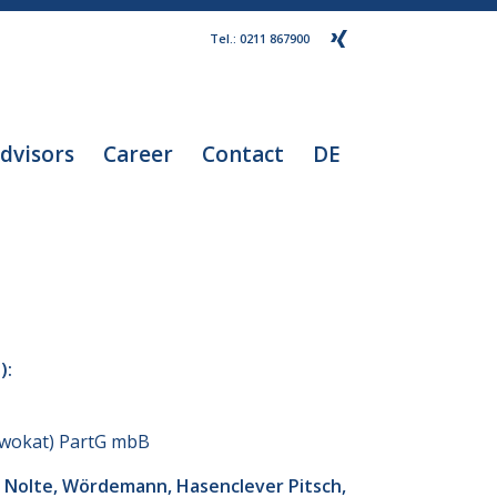
Tel.: 0211 867900
dvisors
Career
Contact
DE
):
dwokat) PartG mbB
Nolte, Wördemann, Hasenclever Pitsch,