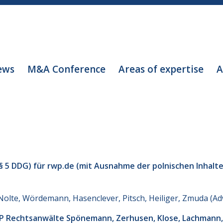
ews
M&A Conference
Areas of expertise
A
 5 DDG) für rwp.de (mit Ausnahme der polnischen Inhalte
olte, Wördemann, Hasenclever, Pitsch, Heiliger, Zmuda (A
P Rechtsanwälte Spönemann, Zerhusen, Klose, Lachmann, 