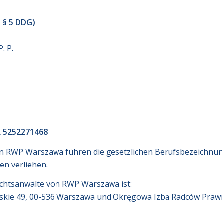
 § 5 DDG)
. P.
L 5252271468
on RWP Warszawa führen die gesetzlichen Berufsbezeichnun
n verliehen.
echtsanwälte von RWP Warszawa ist:
kie 49, 00-536 Warszawa und Okręgowa Izba Radców Prawnyc