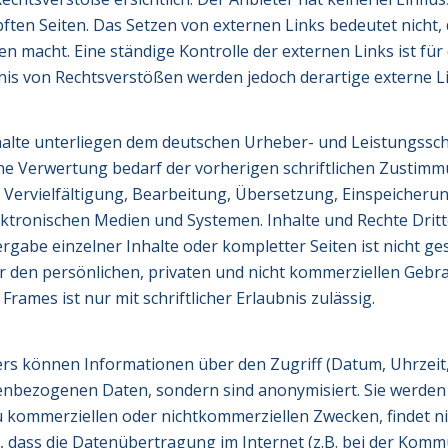
ften Seiten. Das Setzen von externen Links bedeutet nicht, 
en macht. Eine ständige Kontrolle der externen Links ist f
is von Rechtsverstößen werden jedoch derartige externe Li
Inhalte unterliegen dem deutschen Urheber- und Leistungssc
ne Verwertung bedarf der vorherigen schriftlichen Zustimm
r Vervielfältigung, Bearbeitung, Übersetzung, Einspeicher
tronischen Medien und Systemen. Inhalte und Rechte Dritte
gabe einzelner Inhalte oder kompletter Seiten ist nicht gest
den persönlichen, privaten und nicht kommerziellen Gebrau
rames ist nur mit schriftlicher Erlaubnis zulässig.
rs können Informationen über den Zugriff (Datum, Uhrzeit, 
nbezogenen Daten, sondern sind anonymisiert. Sie werden a
u kommerziellen oder nichtkommerziellen Zwecken, findet nic
, dass die Datenübertragung im Internet (z.B. bei der Komm