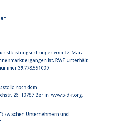
den:
ienstleistungserbringer vom 12. März
Binnenmarkt ergangen ist. RWP unterhält
snummer 39.778.551009.
gsstelle nach dem
hstr. 26, 10787 Berlin, www.s-d-r.org,
rm”) zwischen Unternehmern und
/
.